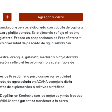
Agregar al carro
comida para perros elaborado con caballa de captura
luza y platija dorada. Este alimento refleja el tesoro
nglaterra. Fresco en proporciones de PresaEntera™,
rica diversidad de pescado de agua salada. Sin
.
estre, arenque, gallineta, merluza y platija dorada,
egión, refleja el tesoro marino y sustentable de
es de PresaEntera para conservar su calidad
escado de agua salada en ACANA semeja la dieta
listas de suplementos o aditivos sintéticos.
DogStar en Kentucky con los mejores y más frescos
ild Atlantic garantiza mantener a tu perro