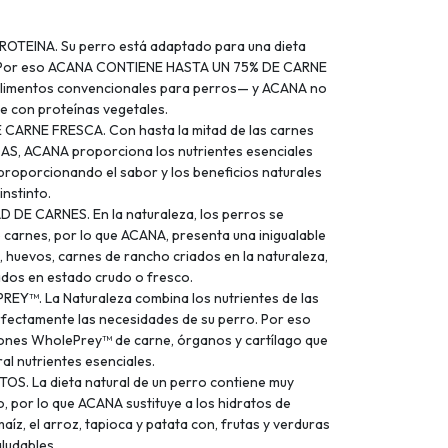
ROTEINA. Su perro está adaptado para una dieta
s. Por eso ACANA CONTIENE HASTA UN 75% DE CARNE
 alimentos convencionales para perros— y ACANA no
e con proteínas vegetales.
ARNE FRESCA. Con hasta la mitad de las carnes
AS, ACANA proporciona los nutrientes esenciales
 proporcionando el sabor y los beneficios naturales
instinto.
E CARNES. En la naturaleza, los perros se
e carnes, por lo que ACANA, presenta una inigualable
, huevos, carnes de rancho criados en la naturaleza,
ados en estado crudo o fresco.
Y™. La Naturaleza combina los nutrientes de las
rfectamente las necesidades de su perro. Por eso
nes WholePrey™ de carne, órganos y cartílago que
al nutrientes esenciales.
 La dieta natural de un perro contiene muy
 por lo que ACANA sustituye a los hidratos de
íz, el arroz, tapioca y patata con, frutas y verduras
aludables.