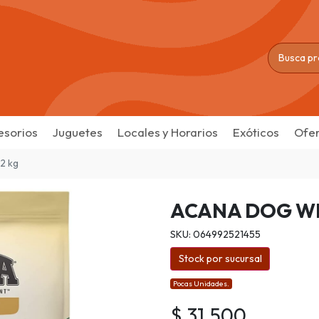
esorios
Juguetes
Locales y Horarios
Exóticos
Ofer
 2 kg
ACANA DOG WI
SKU: 064992521455
Stock por sucursal
Pocas Unidades.
$ 31.500