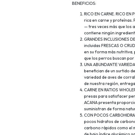
BENEFICIOS:
RICO EN CARNE. RICO EN P
rica en carne y proteína
— tres veces más que los
contiene ningún ingredient
GRANDES INCLUSIONES DE C
incluidas FRESCAS O CRUD
en su forma más nutritiva,
que los perros buscan por 
UNA ABUNDANTE VARIEDAD D
benefician de un surtido d
variedad de aves de corral
de nuestra región, entreg
CARNE EN RATIOS WHOLEPRE
presas para satisfacer pe
ACANA presenta proporcio
suministran de forma natur
CON POCOS CARBOHIDRATOS.
pocos hidratos de carbono,
carbono rápidos como el ma
de bajo índice glucémico s