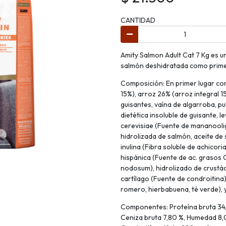
CANTIDAD
Amity Salmon Adult Cat 7 Kg es u
salmón deshidratada como primer
Composición: En primer lugar c
15%), arroz 26% (arroz integral 1
guisantes, vaína de algarroba, pu
dietética insoluble de guisante,
cerevisiae (Fuente de mananooli
hidrolizada de salmón, aceite de
inulina (Fibra soluble de achicori
hispánica (Fuente de ac. grasos 
nodosum), hidrolizado de crustá
cartílago (Fuente de condroitina)
romero, hierbabuena, té verde), 
Componentes: Proteína bruta 34,0
Ceniza bruta 7,80 %, Humedad 8,