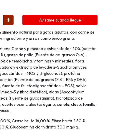
Avísame cuando llegue
n alimento natural para gatos adultos, con carne de
 ingrediente y arroz como único grano.
ontiene Carne y pescado deshidratados 40% (salmón
5%), grasa de pollo (Fuente de ac. grasos Ω-6),
lpa de remolacha, vitaminas y minerales, fibra
 levadura y extracto de levadura-Saccharomyces
gosacáridos – MOS y β-glucanos), proteína
 salmón (Fuente de ac. grasos Ω-3 – EPA y DHA),
a, fuente de fructooligosacáridos – FOS), salvia
Omega-3 y fibra dietética), algas (Ascophyllum
ceos (Fuente de glucosamina), hidrolizado de
, aceites esenciales (orégano, canela, clavo, tomillo,
yucca.
0 %, Grasa bruta 16,00 %, Fibra bruta 2,80 %,
00 %, Glucosamina clorhidrato 300 mg/kg,