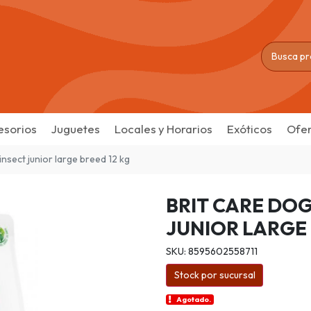
esorios
Juguetes
Locales y Horarios
Exóticos
Ofer
insect junior large breed 12 kg
BRIT CARE DOG
JUNIOR LARGE 
SKU: 8595602558711
Stock por sucursal
Agotado.