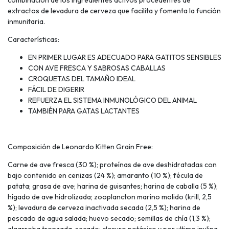
extractos de levadura de cerveza que facilita y fomenta la función
inmunitaria.
Características:
EN PRIMER LUGAR ES ADECUADO PARA GATITOS SENSIBLES
CON AVE FRESCA Y SABROSAS CABALLAS
CROQUETAS DEL TAMAÑO IDEAL
FÁCIL DE DIGERIR
REFUERZA EL SISTEMA INMUNOLÓGICO DEL ANIMAL
TAMBIÉN PARA GATAS LACTANTES
Composición de Leonardo Kitten Grain Free:
Carne de ave fresca (30 %); proteínas de ave deshidratadas con
bajo contenido en cenizas (24 %); amaranto (10 %); fécula de
patata; grasa de ave; harina de guisantes; harina de caballa (5 %);
hígado de ave hidrolizada; zooplancton marino molido (krill, 2,5
%); levadura de cerveza inactivada secada (2,5 %); harina de
pescado de agua salada; huevo secado; semillas de chía (1,3 %);
algarroba tronzada, secado; cloruro potásico y por ultimo inulina