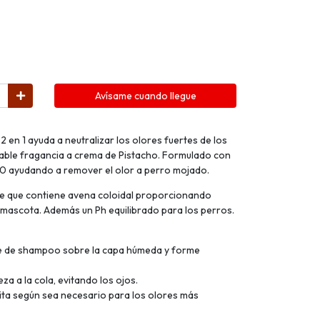
Avísame cuando llegue
en 1 ayuda a neutralizar los olores fuertes de los
able fragancia a crema de Pistacho. Formulado con
0 ayudando a remover el olor a perro mojado.
ve que contiene avena coloidal proporcionando
 la mascota. Además un Ph equilibrado para los perros.
te de shampoo sobre la capa húmeda y forme
a a la cola, evitando los ojos.
ita según sea necesario para los olores más