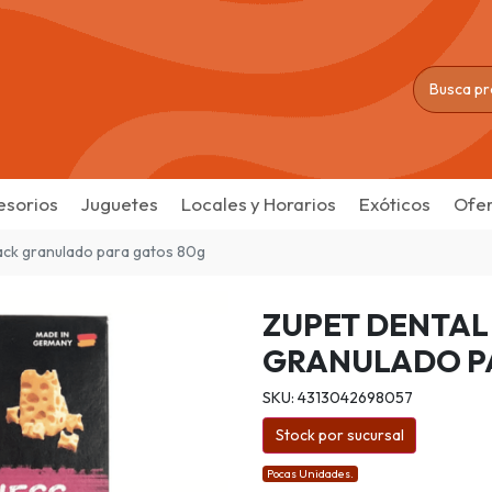
esorios
Juguetes
Locales y Horarios
Exóticos
Ofer
nack granulado para gatos 80g
ZUPET DENTAL
GRANULADO PA
SKU: 4313042698057
Stock por sucursal
Pocas Unidades.